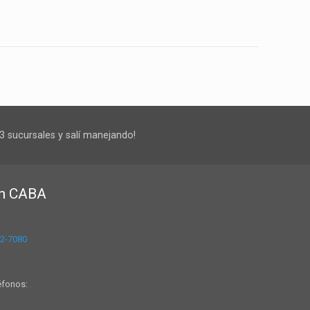
3 sucursales y salí manejando!
en CABA
2-7080
léfonos:
.