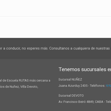
er a conducir, no esperes más. Consultanos a cualquiera de nuestras 
Tenemos sucursales 
Sucursal NUÑEZ
rsal de Escuela RUTAS más cercana a
Juana Azurduy 2435 - Teléfonos:
470
ños de Nuñez, Villa Devoto,
Sucursal DEVOTO
Av. Francisco Beiró 4849, CABA - Te