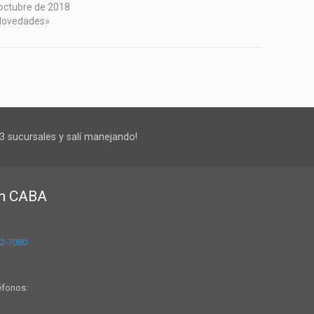
 octubre de 2018
Novedades»
3 sucursales y salí manejando!
en CABA
2-7080
léfonos:
.