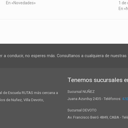
En «Novedades»
1 de
En «
er a conducir, no esperes más. Consultanos a cualquiera de nuestras 
Tenemos sucursales 
Sucursal NUÑEZ
rsal de Escuela RUTAS más cercana a
Juana Azurduy 2435 - Teléfonos:
470
ños de Nuñez, Villa Devoto,
Sucursal DEVOTO
Av. Francisco Beiró 4849, CABA - Te