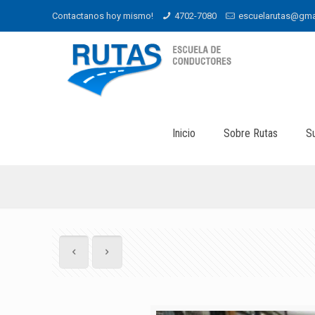
Contactanos hoy mismo!
4702-7080
escuelarutas@gma
Inicio
Sobre Rutas
S